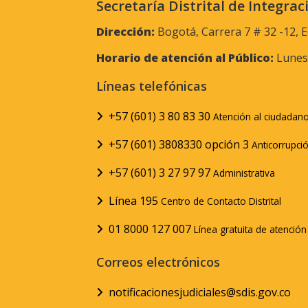
Secretaría Distrital de Integrac
Dirección:
Bogotá, Carrera 7 # 32 -12, E
Horario de atención al Público:
Lunes 
Líneas telefónicas
+57 (601) 3 80 83 30
Atención al ciudadan
+57 (601) 3808330 opción 3
Anticorrupci
+57 (601) 3 27 97 97
Administrativa
Línea 195
Centro de Contacto Distrital
01 8000 127 007
Línea gratuita de atenció
Correos electrónicos
notificacionesjudiciales@sdis.gov.co