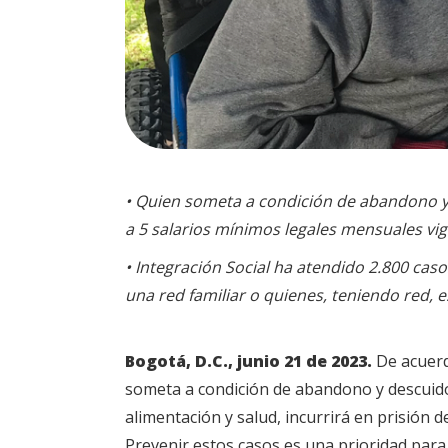
• Quien someta a condición de abandono y 
a 5 salarios mínimos legales mensuales vig
• Integración Social ha atendido 2.800 c
una red familiar o quienes, teniendo red, 
Bogotá, D.C., junio 21 de 2023.
De acuerd
someta a condición de abandono y descuido
alimentación y salud, incurrirá en prisión 
Prevenir estos casos es una prioridad para l