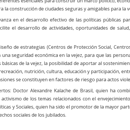
eferentes esenciales para construir un marco político, econ
la construcción de ciudades seguras y amigables para la ve
vanza en el desarrollo efectivo de las políticas públicas pa
ilite el desarrollo de actividades, oportunidades de salud
eño de estrategias (Centros de Protección Social, Centro
 una seguridad económica en la vejez, para que las person
básicas de la vejez, la posibilidad de aportar al sostenimient
recreación, nutrición, cultura, educación y participación, ent
ones se constituyen en factores de riesgo para actos viole
ertos: Doctor Alexandre Kalache de Brasil, quien ha com
y activismo de los temas relacionados con el envejecimie
icas y Sociales, quien ha sido el promotor de la mayor parte
echos sociales de los jubilados.