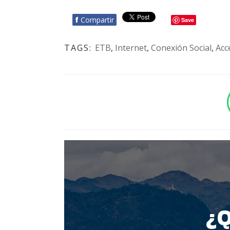
f
Compartir
Save
TAGS:
ETB
,
Internet
,
Conexión Social
,
Acce
BOTÓN - CANAL WHATSAPP - NOTAS WEB