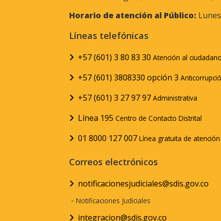
Horario de atención al Público:
Lunes 
Líneas telefónicas
+57 (601) 3 80 83 30
Atención al ciudadan
+57 (601) 3808330 opción 3
Anticorrupci
+57 (601) 3 27 97 97
Administrativa
Línea 195
Centro de Contacto Distrital
01 8000 127 007
Línea gratuita de atenció
Correos electrónicos
notificacionesjudiciales@sdis.gov.co
-
Notificaciones Judiciales
integracion@sdis.gov.co