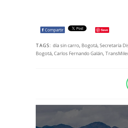
f
Compartir
Save
TAGS:
día sin carro
,
Bogotá
,
Secretaría Di
Bogotá
,
Carlos Fernando Galán
,
TransMile
BOTÓN - CANAL WHATSAPP - NOTAS WEB