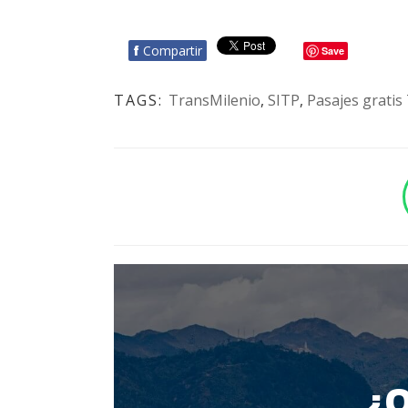
f
Compartir
Save
TAGS:
TransMilenio
,
SITP
,
Pasajes gratis
BOTÓN - CANAL WHATSAPP - NOTAS WEB