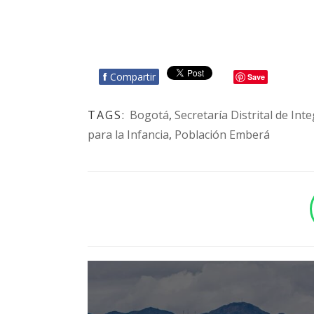
f
Compartir
Save
TAGS:
Bogotá
,
Secretaría Distrital de Int
para la Infancia
,
Población Emberá
BOTÓN - CANAL WHATSAPP - NOTAS WEB