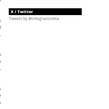
X / Twitter
Tweets by @integracionbta
s
l
,
n
o
,
s
y
s