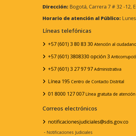
Dirección:
Bogotá, Carrera 7 # 32 -12, E
Horario de atención al Público:
Lunes 
Líneas telefónicas
+57 (601) 3 80 83 30
Atención al ciudadan
+57 (601) 3808330 opción 3
Anticorrupci
+57 (601) 3 27 97 97
Administrativa
Línea 195
Centro de Contacto Distrital
01 8000 127 007
Línea gratuita de atenció
Correos electrónicos
notificacionesjudiciales@sdis.gov.co
-
Notificaciones Judiciales