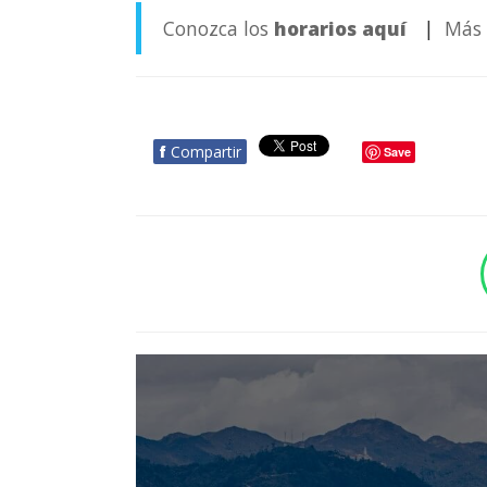
Conozca los
horarios aquí
|
Más 
f
Compartir
Save
BOTÓN - CANAL WHATSAPP - NOTAS WEB