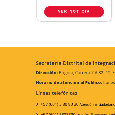
VER NOTICIA
Secretaría Distrital de Integrac
Dirección:
Bogotá, Carrera 7 # 32 -12, E
Horario de atención al Público:
Lunes 
Líneas telefónicas
+57 (601) 3 80 83 30
Atención al ciudadan
+57 (601) 3808330 opción 3
Anticorrupci