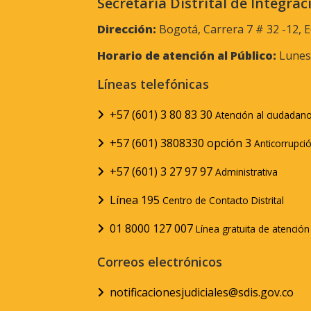
Secretaría Distrital de Integrac
Dirección:
Bogotá, Carrera 7 # 32 -12, E
Horario de atención al Público:
Lunes 
Líneas telefónicas
+57 (601) 3 80 83 30
Atención al ciudadan
+57 (601) 3808330 opción 3
Anticorrupci
+57 (601) 3 27 97 97
Administrativa
Línea 195
Centro de Contacto Distrital
01 8000 127 007
Línea gratuita de atenció
Correos electrónicos
notificacionesjudiciales@sdis.gov.co