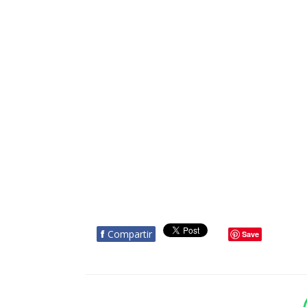
f
Compartir
Save
BOTÓN - CANAL WHATSAPP - NOTAS WEB