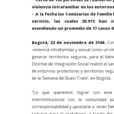
violencia intrafamiliar en los entorno
· A la fecha las Comisarías de Familia 
servicio, las cuales 20.973 han si
atendiendo un promedio de 77 casos d
Bogotá, 22 de noviembre de 2106.
Con 
violencia intrafamiliar y sexual como un in
generar territorios seguros, para el bien
Distrital de Integración Social realizó el s
de entornos protectores y territorios seg
de la ‘Semana del Buen Trato’, en Bogotá.
"Lo que queremos lograr con este 
interinstitucional con la comunidad 
corresponsabilidad y apostarle a tener fa
seguros para la ciudadanía, a través del