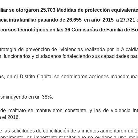
iliar se otorgaron 25.703 Medidas de protección equivalente 
ia intrafamiliar pasando de 26.655 en año 2015 a 27.721 e
 recursos tecnológicos en las 36 Comisarías de Familia de B
trategia de
prevención de violencias
realizada por la Alcaldí
 funcionarios y ciudadanos fortaleciendo sus capacidades para 
as, en el Distrito Capital se coordinaron
acciones mancomunada
 disminuyendo en un 38%.
de maltrato se mantuvieron constante, y las de violencia i
 el 2016.
e las solicitudes de conciliación de alimentos aumentaron un 1
ionalmente, es importante resaltar que se evidencia una mej