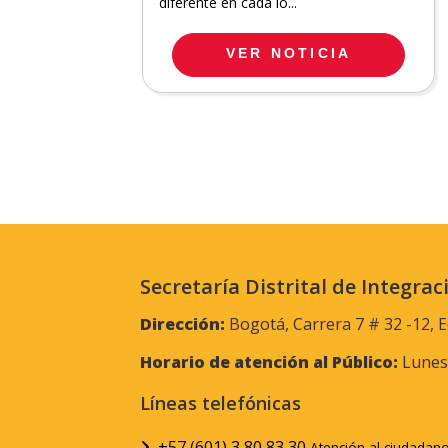
diferente en cada lo...
VER NOTICIA
Secretaría Distrital de Integrac
Dirección:
Bogotá, Carrera 7 # 32 -12, E
Horario de atención al Público:
Lunes 
Líneas telefónicas
+57 (601) 3 80 83 30
Atención al ciudadan