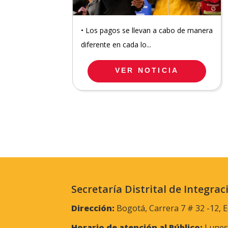
• Los pagos se llevan a cabo de manera
diferente en cada lo...
VER NOTICIA
Secretaría Distrital de Integrac
Dirección:
Bogotá, Carrera 7 # 32 -12, E
Horario de atención al Público:
Lunes 