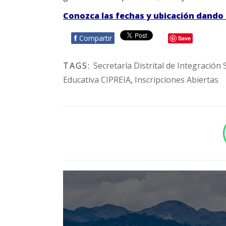
Conozca las fechas y ubicación dando c
f
Compartir
Save
TAGS:
Secretaría Distrital de Integración 
Educativa CIPREIA
,
Inscripciones Abiertas
BOTÓN - CANAL WHATSAPP - NOTAS WEB