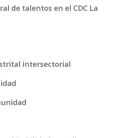
al de talentos en el CDC La
trital intersectorial
nidad
omunidad