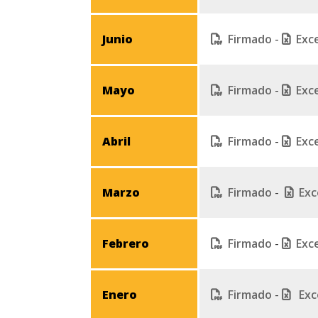
Junio
Firmado
-
Exc
Mayo
Firmado
-
Exc
Abril
Firmado
-
Exc
Marzo
Firmado
-
Exc
Febrero
Firmado
-
Exc
Enero
Firmado
-
Exc