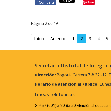
f
Compartir
Save
Página 2 de 19
Inicio
Anterior
1
2
3
4
5
Secretaría Distrital de Integrac
Dirección:
Bogotá, Carrera 7 # 32 -12, E
Horario de atención al Público:
Lunes 
Líneas telefónicas
+57 (601) 3 80 83 30
Atención al ciudadan