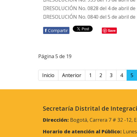
RESOLUCIÓN No. 0828 del 4 de abril de
RESOLUCIÓN No. 0840 del 5 de abril de
f
Compartir
Save
Página 5 de 19
Inicio
Anterior
1
2
3
4
5
Secretaría Distrital de Integrac
Dirección:
Bogotá, Carrera 7 # 32 -12, E
Horario de atención al Público:
Lunes 