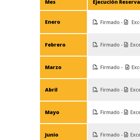
Mes
Ejecución Reserv
Enero
Firmado
-
Exc
Febrero
Firmado
-
Exc
Marzo
Firmado
-
Exc
Abril
Firmado
-
Exc
Mayo
Firmado
-
Exc
Junio
Firmado
-
Exc