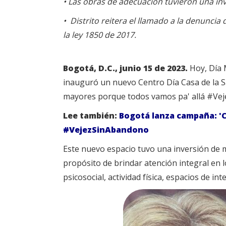
• Las obras de adecuación tuvieron una in
• Distrito reitera el llamado a la denunc
la ley 1850 de 2017.
Bogotá, D.C., junio 15 de 2023.
Hoy, Día M
inauguró un nuevo Centro Día Casa de la 
mayores porque todos vamos pa' allá #Vej
Lee también:
Bogotá lanza campaña: 'C
#VejezSinAbandono
Este nuevo espacio tuvo una inversión de m
propósito de brindar atención integral en
psicosocial, actividad física, espacios de i