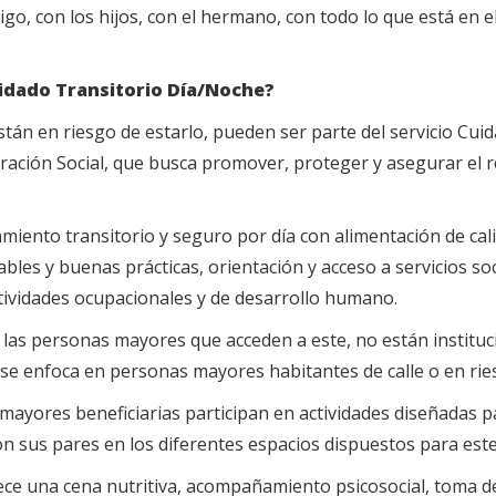
migo, con los hijos, con el hermano, con todo lo que está en 
uidado Transitorio Día/Noche?
tán en riesgo de estarlo, pueden ser parte del servicio Cui
tegración Social, que busca promover, proteger y asegurar el
jamiento transitorio y seguro por día con alimentación de c
bles y buenas prácticas, orientación y acceso a servicios soc
ctividades ocupacionales y de desarrollo humano.
e las personas mayores que acceden a este, no están instituci
ón se enfoca en personas mayores habitantes de calle o en rie
s mayores beneficiarias participan en actividades diseñadas p
on sus pares en los diferentes espacios dispuestos para est
rece una cena nutritiva, acompañamiento psicosocial, toma de 