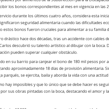
cibir los bonos correspondientes al mes en vigencia en las 20
servicio durante los últimos cuatro años, considera esta inic
nificaron seguridad alimentaria cuando las dificultades eco
 estos bonos fueron cruciales para alimentar a su familia du
ro drástico hace dos décadas, tras un accidente con cables d
 Carlos descubrió su talento artístico al dibujar con la boca
nación pueden superar cualquier obstáculo.
do en su barrio para canjear el bono de 180 mil pesos por a
izando aproximadamente 18 días de provisión alimentaria. Sin
parqués, se ejercita, baila y aborda la vida con una actitud 
 hay imposibles y que lo único que se debe hacer es seguir
 por sus obras pintadas con la boca, destacando el amor y l