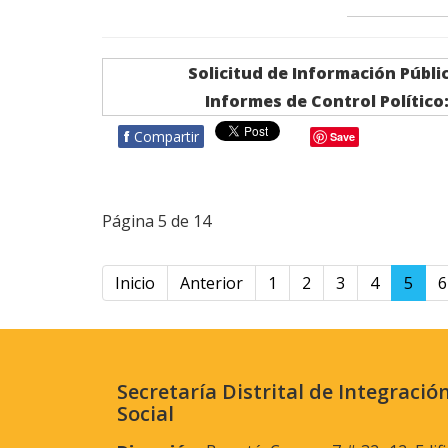
Solicitud de Información Públi
Informes de Control Político
f
Compartir
Save
Página 5 de 14
Inicio
Anterior
1
2
3
4
5
6
Secretaría Distrital de Integració
Social