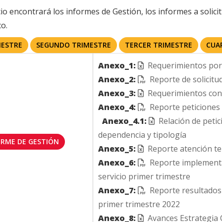
io encontrará los informes de Gestión, los informes a solic
co.
MESTRE
SEGUNDO TRIMESTRE
TERCER TRIMESTRE
CUA
Anexo_1:
Requerimientos por
Anexo_2:
Reporte de solicitu
Anexo_3:
Requerimientos con 
Anexo_4:
Reporte peticiones
Anexo_4.1:
Relación de peti
dependencia y tipología
ORME DE GESTIÓN
Anexo_5:
Reporte atención te
Anexo_6:
Reporte implementac
servicio primer trimestre
Anexo_7:
Reporte resultados 
primer trimestre 2022
Anexo_8:
Avances Estrategia 