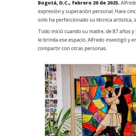
Bogotá, D.C., febrero 20 de 2025.
Alfred
expresión y superación personal. Hace cinco
solo ha perfeccionado su técnica artística,
Todo inició cuando su madre, de 87 años y 
le brinda ese espacio. Alfredo investigó y e
compartir con otras personas.