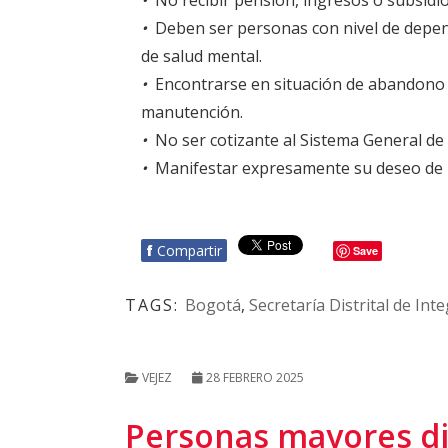
•
No recibir pensión, ingresos o subsidi
•
Deben ser personas con nivel de depen
de salud mental.
•
Encontrarse en situación de abandono o
manutención.
•
No ser cotizante al Sistema General de 
•
Manifestar expresamente su deseo de in
f
Compartir
Save
TAGS:
Bogotá
,
Secretaría Distrital de Int
VEJEZ
28 FEBRERO 2025
Personas mayores dis