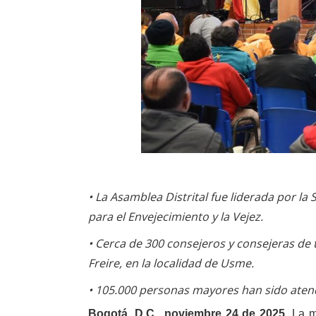
•
La Asamblea Distrital fue liderada por la S
para el Envejecimiento y la Vejez.
•
Cerca de 300 consejeros y consejeras de t
Freire, en la localidad de Usme.
• 105.
000 personas mayores han sido atendi
Bogotá, D.C., noviembre 24 de 2025.
La má