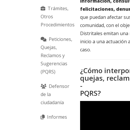
información, consul
Trámites,
felicitaciones, denu
Otros
que puedan afectar sus 
Procedimientos
comunidad, con el obje
Distritales emitan una
Peticiones,
inicio a una actuación 
Quejas,
caso.
Reclamos y
Sugerencias
¿Cómo interpon
(PQRS)
quejas, reclam
-
Defensor
PQRS?
de la
ciudadanía
Informes