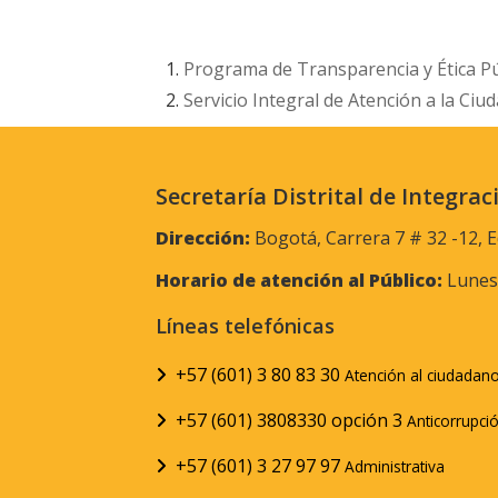
Programa de Transparencia y Ética Pú
Servicio Integral de Atención a la Ciu
Secretaría Distrital de Integrac
Dirección:
Bogotá, Carrera 7 # 32 -12, E
Horario de atención al Público:
Lunes 
Líneas telefónicas
+57 (601) 3 80 83 30
Atención al ciudadan
+57 (601) 3808330 opción 3
Anticorrupci
+57 (601) 3 27 97 97
Administrativa