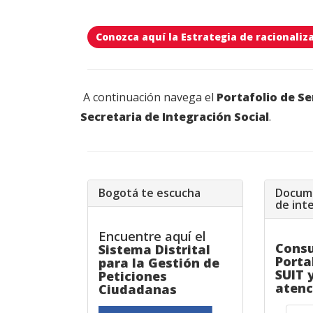
Conozca aquí la Estrategia de racionaliz
A continuación navega el
Portafolio de Se
Secretaria de Integración Social
.
Bogotá te escucha
Docume
de int
Encuentre aquí el
Consu
Sistema Distrital
Porta
para la Gestión de
SUIT 
Peticiones
atenc
Ciudadanas