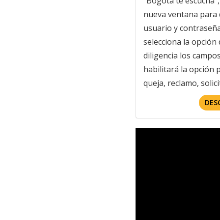
"Bogotá te escucha",
nueva ventana para d
usuario y contraseña.
selecciona la opción
diligencia los campo
habilitará la opción p
queja, reclamo, solici
DES