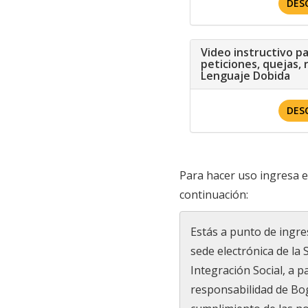
DES
Video instructivo p
peticiones, quejas, 
Lenguaje Dobida
DES
Para hacer uso ingresa en
continuación:
Estás a punto de ingres
sede electrónica de la S
Integración Social, a 
responsabilidad de Bog