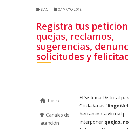
SIAC
07 MAYO 2018
Registra tus peticion
quejas, reclamos,
sugerencias, denunc
solicitudes y felicita
El Sistema Distrital pa
Inicio
Ciudadanas “
Bogotá t
herramienta virtual po
Canales de
interponer
quejas, re
atención