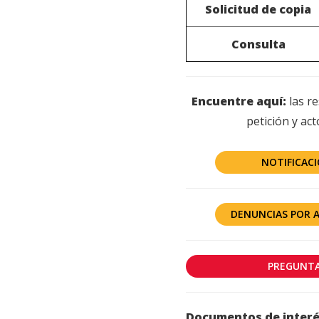
Solicitud de copia
Consulta
Encuentre aquí:
las r
petición y ac
NOTIFICACI
DENUNCIAS POR 
PREGUNTA
Documentos de interé